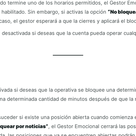
ndo termine uno de los horarios permitidos, el Gestor Emo
o habilitado. Sin embargo, si activas la opción
“No bloquea
aso, el gestor esperará a que la cierres y aplicará el 
desactivada si deseas que la cuenta pueda operar cualqui
ivada si deseas que la operativa se bloquee una determ
r una determinada cantidad de minutos después de que la n
ceder si existe una posición abierta cuando comienza el
oquear por noticias”
, el Gestor Emocional cerrará las posi
a, las posiciones que ya se encuentren abiertas podrán c