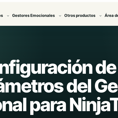
es
Gestores Emocionales
Otros productos
Área d
nfiguración de 
ámetros del Ge
al para Ninja