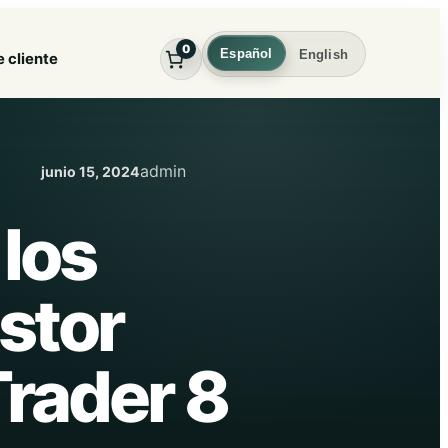
0
Español
English
e cliente
admin
junio 15, 2024
los
stor
Trader 8