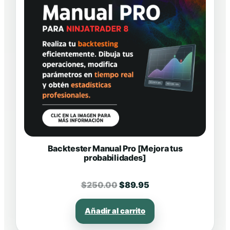
Backtester Manual Pro [Mejora tus
probabilidades]
El
El
$
250.00
$
89.95
precio
precio
original
actual
Añadir al carrito
era:
es: