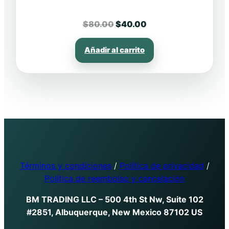
El
El
$
80.00
$
40.00
precio
precio
original
actual
Añadir al carrito
era:
es:
$80.00.
$40.00.
Términos y condiciones
/
Política de privacidad
/
Política de reembolso y cancelación
BM TRADING LLC – 500 4th St Nw, Suite 102
#2851, Albuquerque, New Mexico 87102 US