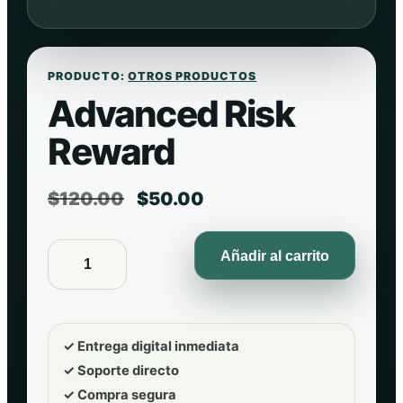
PRODUCTO:
OTROS PRODUCTOS
Advanced Risk
Reward
E
E
$
120.00
$
50.00
l
l
p
p
A
Añadir al carrito
r
r
d
e
e
v
c
c
i
i
a
o
o
✓ Entrega digital inmediata
n
o
a
✓ Soporte directo
c
r
c
✓ Compra segura
e