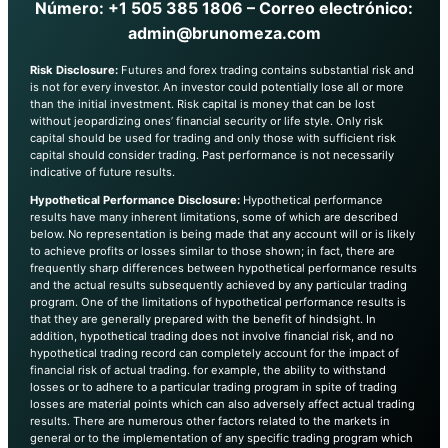
Número: +1 505 385 1806 – Correo electrónico:
admin@brunomeza.com
Risk Disclosure:
Futures and forex trading contains substantial risk and
is not for every investor. An investor could potentially lose all or more
than the initial investment. Risk capital is money that can be lost
without jeopardizing ones’ financial security or life style. Only risk
capital should be used for trading and only those with sufficient risk
capital should consider trading. Past performance is not necessarily
indicative of future results.
Hypothetical Performance Disclosure:
Hypothetical performance
results have many inherent limitations, some of which are described
below. No representation is being made that any account will or is likely
to achieve profits or losses similar to those shown; in fact, there are
frequently sharp differences between hypothetical performance results
and the actual results subsequently achieved by any particular trading
program. One of the limitations of hypothetical performance results is
that they are generally prepared with the benefit of hindsight. In
addition, hypothetical trading does not involve financial risk, and no
hypothetical trading record can completely account for the impact of
financial risk of actual trading. for example, the ability to withstand
losses or to adhere to a particular trading program in spite of trading
losses are material points which can also adversely affect actual trading
results. There are numerous other factors related to the markets in
general or to the implementation of any specific trading program which