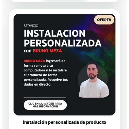
$250.00.
$89.95.
PRODUCT
OFERTA
EN
OFERTA
Instalación personalizada de producto