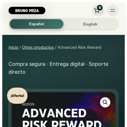
Saltar
0
al
contenido
Español
English
Inicio
/
Otros productos
/ Advanced Risk Reward
Compra segura · Entrega digital · Soporte
directo
¡Oferta!